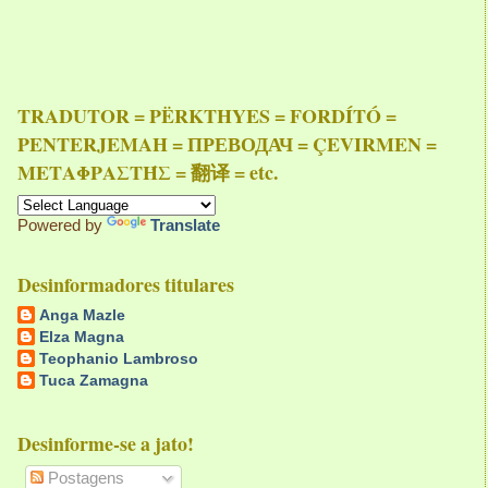
TRADUTOR = PËRKTHYES = FORDÍTÓ =
PENTERJEMAH = ПРЕВОДАЧ = ÇEVIRMEN =
ΜΕΤΑΦΡΑΣΤΉΣ = 翻译 = etc.
Powered by
Translate
Desinformadores titulares
Anga Mazle
Elza Magna
Teophanio Lambroso
Tuca Zamagna
Desinforme-se a jato!
Postagens