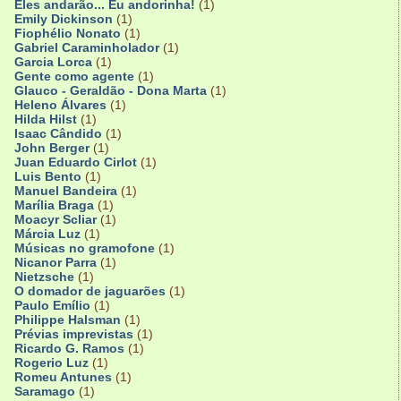
Eles andarão... Eu andorinha!
(1)
Emily Dickinson
(1)
Fiophélio Nonato
(1)
Gabriel Caraminholador
(1)
Garcia Lorca
(1)
Gente como agente
(1)
Glauco - Geraldão - Dona Marta
(1)
Heleno Álvares
(1)
Hilda Hilst
(1)
Isaac Cândido
(1)
John Berger
(1)
Juan Eduardo Cirlot
(1)
Luis Bento
(1)
Manuel Bandeira
(1)
Marília Braga
(1)
Moacyr Scliar
(1)
Márcia Luz
(1)
Músicas no gramofone
(1)
Nicanor Parra
(1)
Nietzsche
(1)
O domador de jaguarões
(1)
Paulo Emílio
(1)
Philippe Halsman
(1)
Prévias imprevistas
(1)
Ricardo G. Ramos
(1)
Rogerio Luz
(1)
Romeu Antunes
(1)
Saramago
(1)