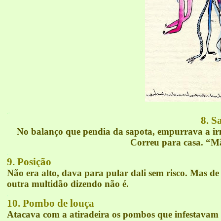
.
.
8. S
No balanço que pendia da sapota, empurrava a irm
Correu para casa. “Mã
.
9. Posição
Não era alto, dava para pular dali sem risco. Mas de
outra multidão dizendo não é.
.
10. Pombo de louça
Atacava com a atiradeira os pombos que infestavam o 