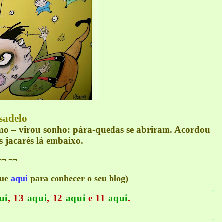
sadelo
mo – virou sonho: pára-quedas se abriram. Acordou
s jacarés lá embaixo.
¬¬
¬¬
que
aqui
para conhecer o seu blog)
,
ui
, 13
aqui
, 12
aqui
e 11
aqui
.
.