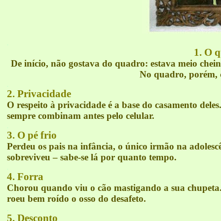
.
1. O 
De início, não gostava do quadro: estava meio chei
No quadro, porém, c
.
2. Privacidade
O respeito à privacidade é a base do casamento dele
sempre combinam antes pelo celular.
.
3. O pé frio
Perdeu os pais na infância, o único irmão na adolesc
sobreviveu – sabe-se lá por quanto tempo.
.
4. Forra
Chorou quando viu o cão mastigando a sua chupeta. 
roeu bem roído o osso do desafeto.
.
5. Desconto