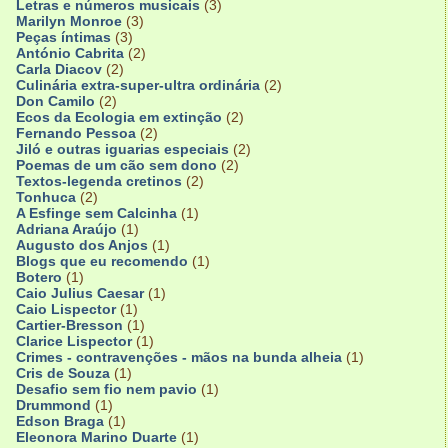
Letras e números musicais
(3)
Marilyn Monroe
(3)
Peças íntimas
(3)
António Cabrita
(2)
Carla Diacov
(2)
Culinária extra-super-ultra ordinária
(2)
Don Camilo
(2)
Ecos da Ecologia em extinção
(2)
Fernando Pessoa
(2)
Jiló e outras iguarias especiais
(2)
Poemas de um cão sem dono
(2)
Textos-legenda cretinos
(2)
Tonhuca
(2)
A Esfinge sem Calcinha
(1)
Adriana Araújo
(1)
Augusto dos Anjos
(1)
Blogs que eu recomendo
(1)
Botero
(1)
Caio Julius Caesar
(1)
Caio Lispector
(1)
Cartier-Bresson
(1)
Clarice Lispector
(1)
Crimes - contravenções - mãos na bunda alheia
(1)
Cris de Souza
(1)
Desafio sem fio nem pavio
(1)
Drummond
(1)
Edson Braga
(1)
Eleonora Marino Duarte
(1)