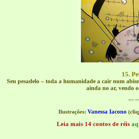
.
15. Pe
Seu pesadelo – toda a humanidade a cair num abis
ainda no ar, vendo o
.
¬¬
¬
.
Vanessa Iacono
Ilustrações:
(cli
Leia mais 14 contos de réis
aq