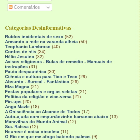
Comentários
Categorias Desinformativas
Ruídos incidentais de sexo
(52)
Armando a rede na varanda alheia
(50)
Teophanio Lambroso
(40)
Contos de réis
(34)
Hélio Jesuíno
(32)
Avisos religiosos - Bulas de remédio - Manuais de
instruções
(31)
Pauta despautérica
(30)
Ciência e cultura para Tico e Teco
(29)
Absurdo - Surreal - Fantástico
(26)
Elza Magna
(21)
Festas populares e orgias seletas
(21)
Política da religião e vice-versa
(21)
Pin-ups
(20)
Anga Mazle
(18)
A Onisciência ao Alcance de Todos
(17)
Auto-ajuda com empurrãozinho barranco abaixo
(13)
Maravilhas do Mundo Animal
(12)
Sra. Raíssa
(12)
Neurose é coisa obsoleta
(11)
O Rio em que me afogo batendo palmas
(9)