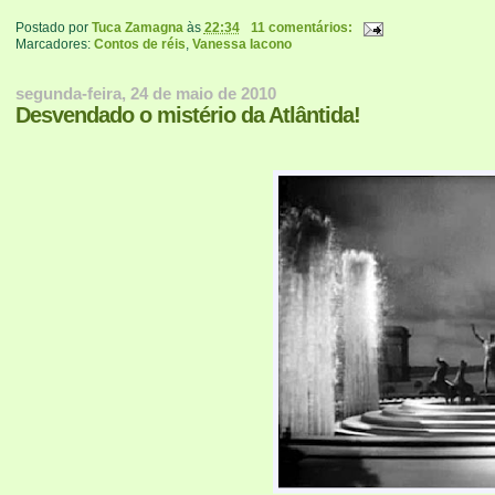
Postado por
Tuca Zamagna
às
22:34
11 comentários:
Marcadores:
Contos de réis
,
Vanessa Iacono
segunda-feira, 24 de maio de 2010
Desvendado o mistério da Atlântida!