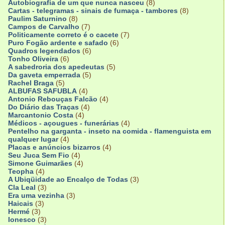
Autobiografia de um que nunca nasceu
(8)
Cartas - telegramas - sinais de fumaça - tambores
(8)
Paulim Saturnino
(8)
Campos de Carvalho
(7)
Politicamente correto é o cacete
(7)
Puro Fogão ardente e safado
(6)
Quadros legendados
(6)
Tonho Oliveira
(6)
A sabedroria dos apedeutas
(5)
Da gaveta emperrada
(5)
Rachel Braga
(5)
ALBUFAS SAFUBLA
(4)
Antonio Rebouças Falcão
(4)
Do Diário das Traças
(4)
Marcantonio Costa
(4)
Médicos - açougues - funerárias
(4)
Pentelho na garganta - inseto na comida - flamenguista em
qualquer lugar
(4)
Placas e anúncios bizarros
(4)
Seu Juca Sem Fio
(4)
Simone Guimarães
(4)
Teopha
(4)
A Ubiqüidade ao Encalço de Todas
(3)
Cla Leal
(3)
Era uma vezinha
(3)
Haicais
(3)
Hermé
(3)
Ionesco
(3)